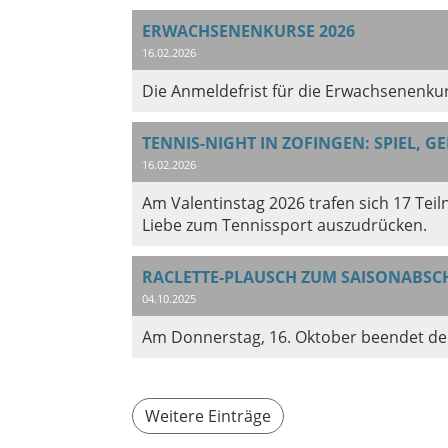
ERWACHSENENKURSE 2026
16.02.2026
Die Anmeldefrist für die Erwachsenenkur
TENNIS-NIGHT IN ZOFINGEN: SPIEL, G
16.02.2026
Am Valentinstag 2026 trafen sich 17 Tei
Liebe zum Tennissport auszudrücken.
RACLETTE-PLAUSCH ZUM SAISONABSC
04.10.2025
Am Donnerstag, 16. Oktober beendet der 
Weitere Einträge